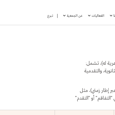
الفعاليات
عن الجمعية
تبرع
رية له)، تشمل:
ثانوية، والتقدمية
بر إطار زمني)، مثل
لتفاقم” أو “التقدم”