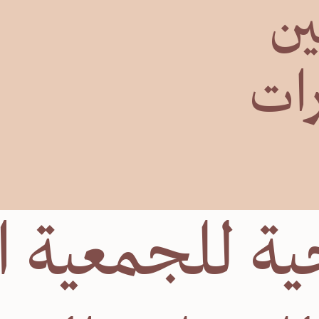
ين
رات
يجية للجمعية