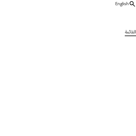
English
القائمة
جميع وسائل الإعلام
عن التصلب المتعدد
2 دقيقة
مقابلة مع الدكتورة رقية مير
نُشرت في الأربعاء، 31 مايو 2023