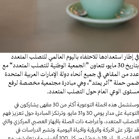
في إطار استعدادها للاحتفاء باليوم العالمي للتصلب المتعدد
بتاريخ 30 مايو، تتعاون ”الجمعية الوطنية للتصلب المتعدد“ مع
عدد من المقاهي في جميع أنحاء دولة الإمارات العربية المتحدة
ضمن حملة ”أثر يمتد“، وهي مبادرة مجتمعية مخصصة لرفع
مستوى الوعي العام حول التصلب المتعدد.
وستشمل هذه الحملة التوعوية أكثر من 30 مقهى يشاركون في
التوعية على مدار يومي 30 و31 مايو، وترتكز المبادرة حول تعزيز فهم
التصلب المتعدد، وأعراضه ذات الصلة بالجهاز العصبي المركزي والتي
قد تؤثر على الحركة والرؤية والحياة اليومية. وتشير الدراسات في
الإمارات، الى ان 19 شخصًا بين كل 100 ألف نسمة يتعايشون مع