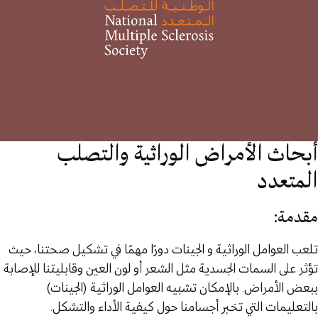
أبحاث الأمراض الوراثية والتصلب
المتعدد
مقدمة:
تلعب العوامل الوراثية و الجينات دورًا مهمًا في تشكيل صحتنا، حيث
تؤثر على السمات الجسدية مثل الشعر أو لون العين وقابليتنا للإصابة
ببعض الأمراض. بالإمكان تشبيه العوامل الوراثية (الجينات)
بالتعليمات التي تخبر أجسامنا حول كيفية الأداء والتشكل.