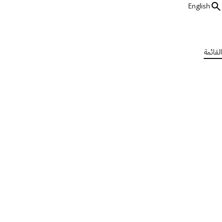
English
القائمة
جميع الأبحاث
دراساتنا البحثية
الإرشادات العلاجية
نُشرت في الخميس، 1 أغسطس 2024
اقرأ النشرة
المساهمون
الجمعية الوطنية للتصلب المتعدد
الامارات العربية المتحدة