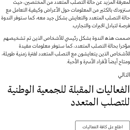
ﻟﻤﻌﺮﻓﺔ اﻟﻤﺰﻳﺪ ﻋﻦ حالة اﻟﺘﺼﻠﺐ اﻟﻤﺘﻌﺪد ﻣﻦ اﻟﻤﺨﺘﺼﻴﻦ، ﺣﻴﺚ
ﺳﺘﺰودك ﺑﺎﻟﻜﺜﻴﺮ ﻣﻦ اﻟﻤﻌﻠﻮﻣﺎت ﺣﻮل اﻷﻋﺮاض وﻛﻴﻔﻴﺔ اﻟﺘﻌﺎﻣﻞ ﻣﻊ
حالة اﻟﺘﺼﻠﺐ اﻟﻤﺘﻌﺪد واﻟﺘﻌﺎﻳﺶ ﺑﺸﻜﻞ ﺟﻴﺪ ﻣﻌﻪ، ﻛﻤﺎ ﺳﺘﻮﻓﺮ اﻟﻨﺪوة
ﻓﺮﺻﺔ لتبادل اﻟﺨﺒﺮات واﻟﺘﺠﺎرب.
ﺻﻤﻤﺖ ﻫﺬه اﻟﻨﺪوة ﺑﺸﻜﻞ رﺋﻴﺴﻲ ﻟﻸﺷﺨﺎص اﻟﺬﻳﻦ ﺗﻢ تشخيصهم
مؤخرا بحالة التصلب المتعدد، ﻛﻤﺎ ﺳﺘﻮﻓﺮ ﻣﻌﻠﻮﻣﺎت ﻣﻔﻴﺪة
ﻟﻸﺷﺨﺎص اﻟﺬﻳﻦ ﻳﺘﻌﺎﻳﺸﻮن ﻣﻊ اﻟﺘﺼﻠﺐ اﻟﻤﺘﻌﺪد ﻟﻔﺘﺮة زﻣﻨﻴﺔ ﻃﻮﻳﻠﺔ،
وﻣﺘﺎح أﻳﻀﺎً ﻷﻓﺮاد اﻷﺳﺮة و اﻷﺣﺒﺔ.
التالي
الفعاليات المقبلة للجمعية الوطنية
للتصلب المتعدد
اطلع على كافة الفعاليات