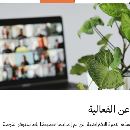
عن الفعالية
ﻫﺬه اﻟﻨﺪوة اﻻﻓﺘﺮاﺿﻴﺔ اﻟﺘﻲ ﺗﻢ إﻋﺪادﻫﺎ ﺧﺼﻴﺼًﺎ ﻟﻚ، ﺳﺘﻮﻓﺮ اﻟﻔﺮﺻﺔ