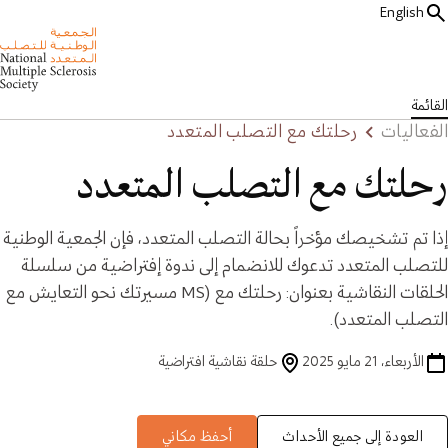
English
القائمة
الفعاليات
رحلتك مع التصلب المتعدد
رحلتك مع التصلب المتعدد
إذا ﺗﻢ ﺗﺸﺨﻴﺼﻚ ﻣﺆﺧﺮاً بحالة اﻟﺘﺼﻠﺐ اﻟﻤﺘﻌﺪد، ﻓﺈن اﻟﺠﻤﻌﻴﺔ اﻟﻮﻃﻨﻴﺔ
ﻟﻠﺘﺼﻠﺐ اﻟﻤﺘﻌﺪد ﺗﺪﻋﻮك ﻟﻼﻧﻀﻤﺎم إﱃ ﻧﺪوة إﻓﺘﺮاﺿﻴﺔ ﻣﻦ ﺳﻠﺴﻠﺔ
اﻟﺤﻠﻘﺎت اﻟﻨﻘﺎﺷﻴﺔ ﺑﻌﻨﻮان: رﺣﻠﺘﻚ ﻣﻊ (MS ﻣﺴﻴﺮﺗﻚ ﻧﺤﻮ اﻟﺘﻌﺎﻳﺶ ﻣﻊ
اﻟﺘﺼﻠﺐ اﻟﻤﺘﻌﺪد).
الأربعاء، 21 مايو 2025
حلقة نقاشية افتراضية
العودة إلى جميع الأحداث
أحفظ مكاني